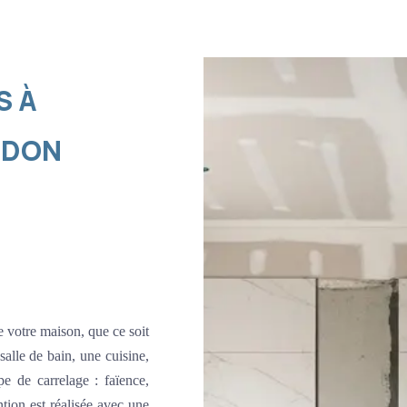
S À
ODON
e votre maison, que ce soit
alle de bain, une cuisine,
e de carrelage : faïence,
tion est réalisée avec une